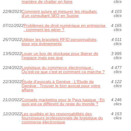
manière de chatter en ligne
clics
22/8/2023
Comment suivre et mesurer les résultats
4 103
d'un consultant SEO en Suisse
clics
07/11/2022
Problèmes de droit numérique en entreprise
4 165
: comment les gérer ?
clics
25/7/2022
Utiliser les bracelets RFID personnalisés
4 011
pour vos évènements
clics
13/5/2022
Louer un box de stockage pour libérer de
3 995
l’espace mais pas que
clics
22/4/2022
Logistique du commerce électronique :
4 477
Qu'est-ce que c'est et comment ça marche ?
clics
22/3/2022
Étude d'avocats à Genève : L'Etude de
4 122
Genève : Trouver le bon avocat pour votre
clics
affaire
21/2/2022
Conseils marketing pour le Pays basque : En
4 246
quoi est-ce différent du reste du monde ?
clics
12/2/2022
Les qualités et les responsabilités des
4 153
fournisseurs professionnels de logistique du
clics
commerce électronique