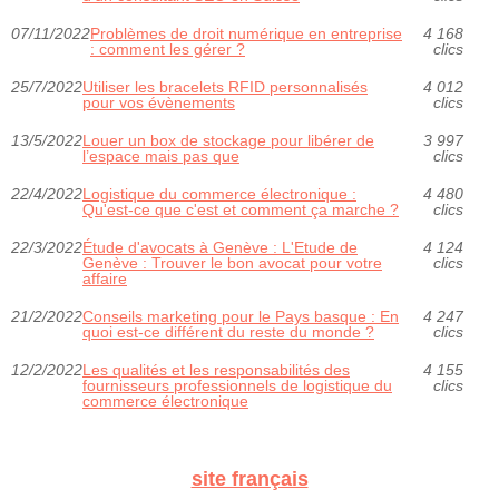
07/11/2022
Problèmes de droit numérique en entreprise
4 168
: comment les gérer ?
clics
25/7/2022
Utiliser les bracelets RFID personnalisés
4 012
pour vos évènements
clics
13/5/2022
Louer un box de stockage pour libérer de
3 997
l’espace mais pas que
clics
22/4/2022
Logistique du commerce électronique :
4 480
Qu'est-ce que c'est et comment ça marche ?
clics
22/3/2022
Étude d'avocats à Genève : L'Etude de
4 124
Genève : Trouver le bon avocat pour votre
clics
affaire
21/2/2022
Conseils marketing pour le Pays basque : En
4 247
quoi est-ce différent du reste du monde ?
clics
12/2/2022
Les qualités et les responsabilités des
4 155
fournisseurs professionnels de logistique du
clics
commerce électronique
site français