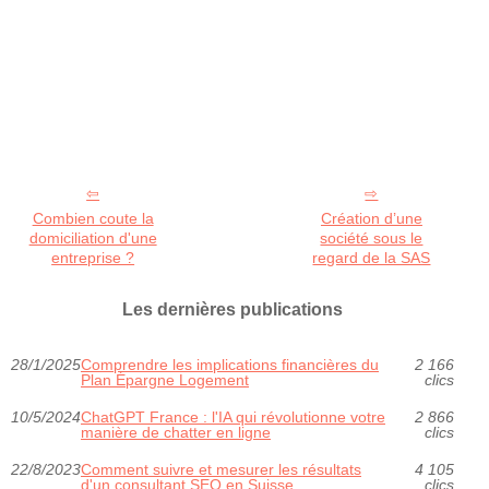
Combien coute la
Création d’une
domiciliation d'une
société sous le
entreprise ?
regard de la SAS
Les dernières publications
28/1/2025
Comprendre les implications financières du
2 166
Plan Épargne Logement
clics
10/5/2024
ChatGPT France : l'IA qui révolutionne votre
2 866
manière de chatter en ligne
clics
22/8/2023
Comment suivre et mesurer les résultats
4 105
d'un consultant SEO en Suisse
clics