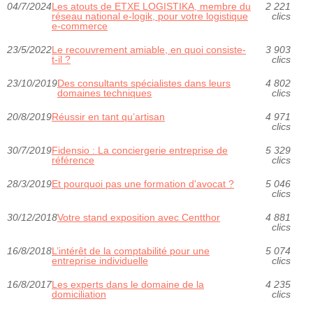
04/7/2024
Les atouts de ETXE LOGISTIKA, membre du
2 221
réseau national e-logik, pour votre logistique
clics
e-commerce
23/5/2022
Le recouvrement amiable, en quoi consiste-
3 903
t-il ?
clics
23/10/2019
Des consultants spécialistes dans leurs
4 802
domaines techniques
clics
20/8/2019
Réussir en tant qu’artisan
4 971
clics
30/7/2019
Fidensio : La conciergerie entreprise de
5 329
référence
clics
28/3/2019
Et pourquoi pas une formation d'avocat ?
5 046
clics
30/12/2018
Votre stand exposition avec Centthor
4 881
clics
16/8/2018
L’intérêt de la comptabilité pour une
5 074
entreprise individuelle
clics
16/8/2017
Les experts dans le domaine de la
4 235
domiciliation
clics