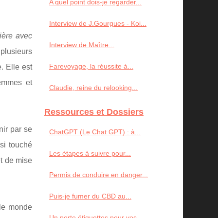
A quel point dois-je regarder...
Interview de J.Gourgues - Koi...
ière avec
Interview de Maître...
 plusieurs
Farevoyage, la réussite à...
 Elle est
femmes et
Claudie, reine du relooking...
Ressources et Dossiers
nir par se
ChatGPT (Le Chat GPT) : à...
nsi touché
Les étapes à suivre pour...
et de mise
Permis de conduire en danger...
Puis-je fumer du CBD au...
 le monde
Un porte étiquettes pour vos...