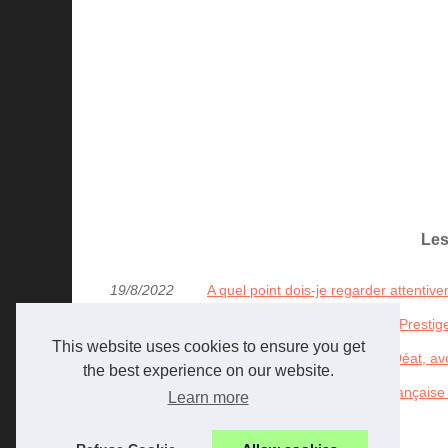
Les
19/8/2022
A quel point dois-je regarder attenti
17/2/2014
Interview de J.Gourgues - Koi Prestig
This website uses cookies to ensure you get
18/12/2013
Interview de Maître François Déat, a
the best experience on our website.
31/10/2013
Farevoyage, la réussite à la française 
Learn more