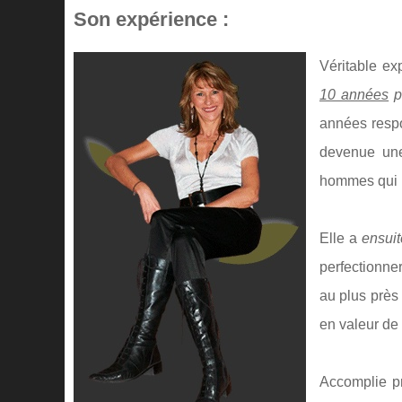
Son expérience :
Véritable ex
10 années
p
années respo
devenue une
hommes qui l
Elle a
ensui
perfectionne
au plus près
en valeur de 
Accomplie pr