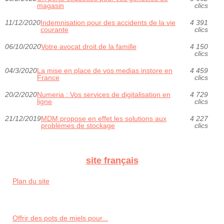
magasin
clics
11/12/2020
Indemnisation pour des accidents de la vie
4 391
courante
clics
06/10/2020
Votre avocat droit de la famille
4 150
clics
04/3/2020
La mise en place de vos medias instore en
4 459
France
clics
20/2/2020
Numeria : Vos services de digitalisation en
4 729
ligne
clics
21/12/2019
MDM propose en effet les solutions aux
4 227
problèmes de stockage
clics
site français
Plan du site
Offrir des pots de miels pour...