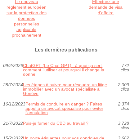
Le nouveau
Effectuez une
règlement européen
demande de visa
sur la protection des
d'affaire
données
personnelles
applicable
prochainement
Les dernières publications
09/2/2026
ChatGPT (Le Chat GPT) : à quoi ça sert,
772
comment l’utiliser et pourquoi il change la
clics
donne
28/7/2024
Les étapes à suivre pour résoudre un litige
2 009
immobilier avec un avocat spécialiste à
clics
Genève
16/12/2023
Permis de conduire en danger ? Faites
2 374
appel à un avocat spécialisé pour éviter
clics
l'annulation
21/7/2022
Puis-je fumer du CBD au travail ?
3 728
clics
15/2/2022
Un porte étiquettes pour vos gondoles de
3 662